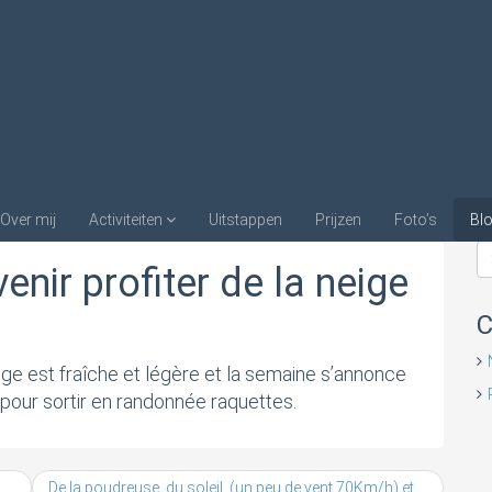
ir profiter
Ac
Over mij
Activiteiten
Uitstappen
Prijzen
Foto’s
Bl
nir profiter de la neige
C
ige est fraîche et légère et la semaine s’annonce
 pour sortir en randonnée raquettes.
De la poudreuse, du soleil, (un peu de vent 70Km/h) et une bonne ambiance !