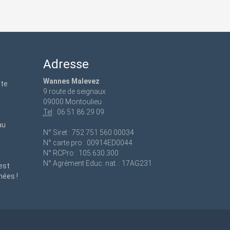
Adresse
Wannes Malevez
ute
9 route de seignaux
09000 Montoulieu
Tel
: 06 51 86 29 09
au
N° Siret : 752 751 560 00034
N° carte pro : 00914ED0044
N° RCPro : 105.630.300
N° Agrément Educ. nat. : 17AG231
est
nées !