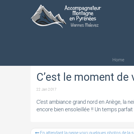
C’est le moment de ven
de la neige
Home
C’est le moment de ve
22 Jan 2017
C’est ambiance grand nord en Ariège, la ne
encore bien ensoleillée !! Un temps parfait
En attendant la neige voici quelques photos de la saison estivale !