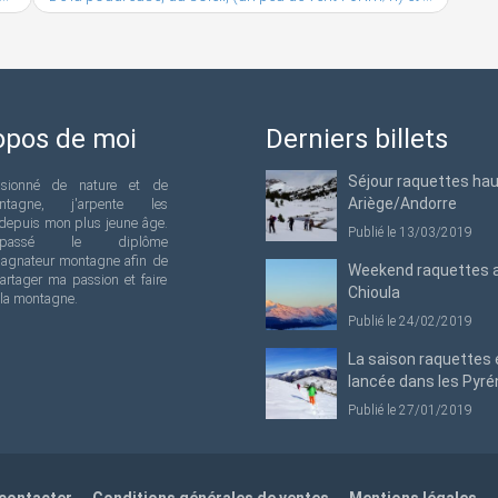
opos de moi
Derniers billets
Séjour raquettes ha
ssionné de nature et de
Ariège/Andorre
ntagne, j'arpente les
depuis mon plus jeune âge.
Publié le 13/03/2019
passé le diplôme
agnateur montagne afin de
Weekend raquettes 
artager ma passion et faire
Chioula
 la montagne.
Publié le 24/02/2019
La saison raquettes 
lancée dans les Pyré
Publié le 27/01/2019