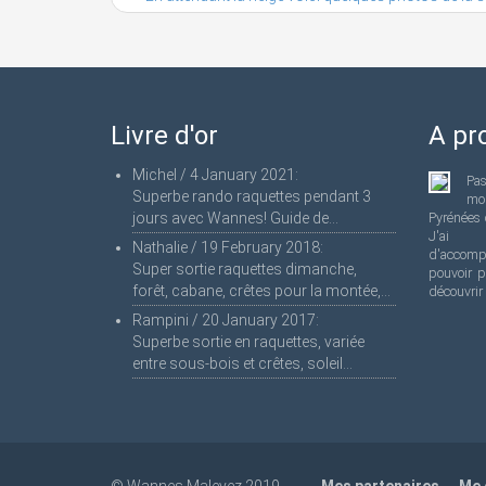
Livre d'or
A pr
Michel
/
4 January 2021
:
Pa
Superbe rando raquettes pendant 3
mo
jours avec Wannes! Guide de...
Pyrénées 
J'ai 
Nathalie
/
19 February 2018
:
d'accomp
Super sortie raquettes dimanche,
pouvoir p
forêt, cabane, crêtes pour la montée,...
découvrir
Rampini
/
20 January 2017
:
Superbe sortie en raquettes, variée
entre sous-bois et crêtes, soleil...