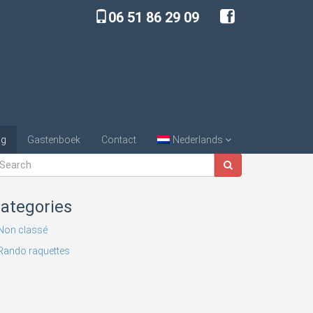
06 51 86 29 09
cueil
Rando raquettes
/
C’est le moment de venir profiter de la neige
og
Gastenboek
Contact
Nederlands
ategories
Non classé
Rando raquettes