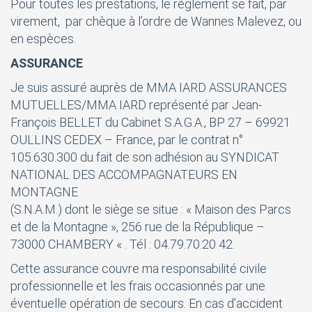
Pour toutes les prestations, le règlement se fait, par
virement, par chèque à l’ordre de Wannes Malevez, ou
en espèces.
ASSURANCE
Je suis assuré auprès de MMA IARD ASSURANCES
MUTUELLES/MMA IARD représenté par Jean-
François BELLET du Cabinet S.A.G.A., BP 27 – 69921
OULLINS CEDEX – France, par le contrat n°
105.630.300 du fait de son adhésion au SYNDICAT
NATIONAL DES ACCOMPAGNATEURS EN
MONTAGNE
(S.N.A.M.) dont le siège se situe : « Maison des Parcs
et de la Montagne », 256 rue de la République –
73000 CHAMBERY « . Tél : 04.79.70.20 42.
Cette assurance couvre ma responsabilité civile
professionnelle et les frais occasionnés par une
éventuelle opération de secours. En cas d’accident