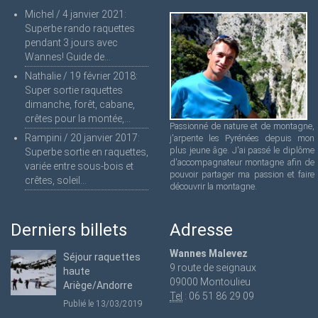
Michel
/
4 janvier 2021
:
Superbe rando raquettes
pendant 3 jours avec
Wannes! Guide de...
Nathalie
/
19 février 2018
:
Super sortie raquettes
dimanche, forêt, cabane,
crêtes pour la montée,...
Passionné de nature et de montagne,
Rampini
/
20 janvier 2017
:
j'arpente les Pyrénées depuis mon
plus jeune âge. J'ai passé le diplôme
Superbe sortie en raquettes,
d'accompagnateur montagne afin de
variée entre sous-bois et
pouvoir partager ma passion et faire
crêtes, soleil...
découvrir la montagne.
Derniers billets
Adresse
Wannes Malevez
Séjour raquettes
9 route de seignaux
haute
09000 Montoulieu
Ariège/Andorre
Tel
: 06 51 86 29 09
Publié le 13/03/2019