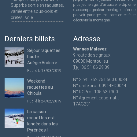
plus jeune âge. J'ai passé le diplôme
Superbe sortie en raquettes,
d'accompagnateur montagne afin de
variée entre sous-bois et
pouvoir partager ma passion et faire
crêtes, soleil...
découvrir la montagne.
Derniers billets
Adresse
Wannes Malevez
Séjour raquettes
9 route de seignaux
haute
09000 Montoulieu
Ariège/Andorre
Tel
: 06 51 86 29 09
Publié le 13/03/2019
N° Siret : 752 751 560 00034
Weekend
N° carte pro : 00914ED0044
raquettes au
N° RCPro : 105.630.300
Chioula
N° Agrément Educ. nat. :
Publié le 24/02/2019
17AG231
La saison
raquettes est
lancée dans les
Pyrénées !