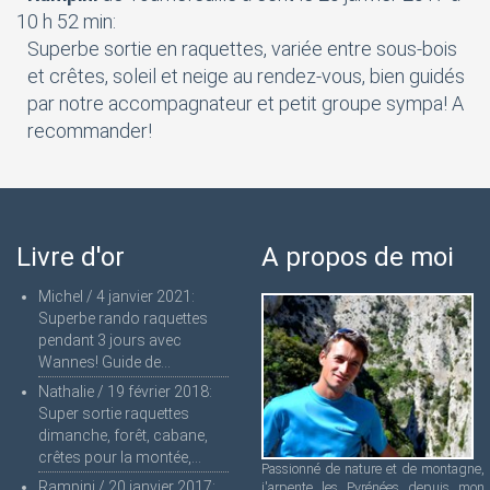
10 h 52 min
:
Superbe sortie en raquettes, variée entre sous-bois
et crêtes, soleil et neige au rendez-vous, bien guidés
par notre accompagnateur et petit groupe sympa! A
recommander!
Livre d'or
A propos de moi
Michel
/
4 janvier 2021
:
Superbe rando raquettes
pendant 3 jours avec
Wannes! Guide de...
Nathalie
/
19 février 2018
:
Super sortie raquettes
dimanche, forêt, cabane,
crêtes pour la montée,...
Passionné de nature et de montagne,
Rampini
/
20 janvier 2017
:
j'arpente les Pyrénées depuis mon