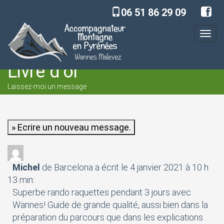
06 51 86 29 09
Toggl
navig
Livre d’or
Laissez-moi un message
Accueil
Livre d’or
Michel
de Barcelona
a écrit le 4 janvier 2021
à 10 h
13 min
:
Superbe rando raquettes pendant 3 jours avec
Wannes! Guide de grande qualité, aussi bien dans la
préparation du parcours que dans les explications