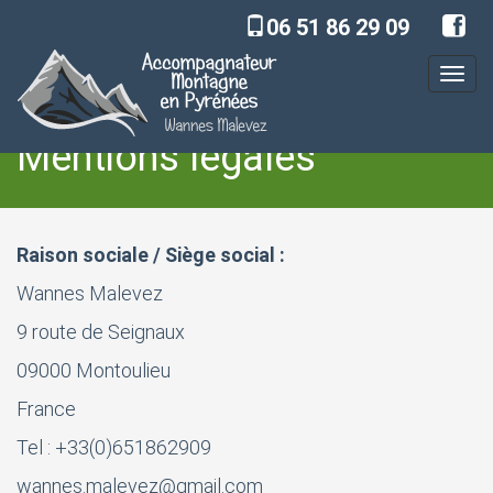
06 51 86 29 09
Toggl
navig
Mentions légales
Accueil
Mentions légales
Raison sociale / Siège social :
Wannes Malevez
9 route de Seignaux
09000 Montoulieu
France
Tel : +33(0)651862909
wannes.malevez@gmail.com