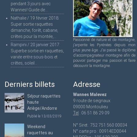
pendant 3 jours avec
Wannes! Guide de...
Nathalie
/
19 février 2018
:
Super sortie raquettes
dimanche, forêt, cabane,
crêtes pour la montée,...
Passionné de nature et de montagne,
Rampini
/
20 janvier 2017
:
j'arpente les Pyrénées depuis mon
plus jeune âge. J'ai passé le diplôme
Superbe sortie en raquettes,
d'accompagnateur montagne afin de
variée entre sous-bois et
pouvoir partager ma passion et faire
crêtes, soleil...
découvrir la montagne.
Derniers billets
Adresse
Wannes Malevez
Séjour raquettes
9 route de seignaux
haute
09000 Montoulieu
Ariège/Andorre
Tel
: 06 51 86 29 09
Publié le 13/03/2019
N° Siret : 752 751 560 00034
Weekend
N° carte pro : 00914ED0044
raquettes au