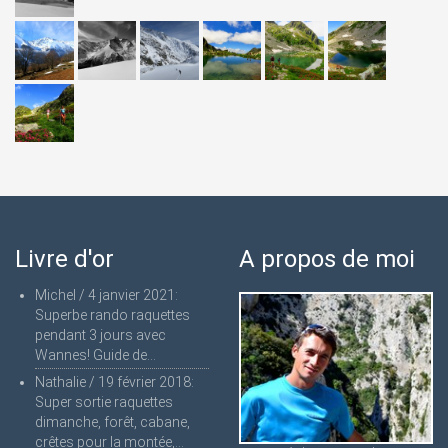
Livre d'or
A propos de moi
Michel
/
4 janvier 2021
:
Superbe rando raquettes
pendant 3 jours avec
Wannes! Guide de...
Nathalie
/
19 février 2018
:
Super sortie raquettes
dimanche, forêt, cabane,
crêtes pour la montée,...