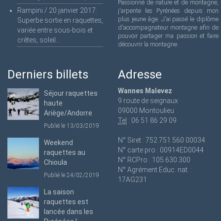
Passionné de nature et de montagne,
Rampini
/
20 janvier 2017
:
j'arpente les Pyrénées depuis mon
plus jeune âge. J'ai passé le diplôme
Superbe sortie en raquettes,
d'accompagnateur montagne afin de
variée entre sous-bois et
pouvoir partager ma passion et faire
crêtes, soleil...
découvrir la montagne.
Derniers billets
Adresse
Wannes Malevez
Séjour raquettes
9 route de seignaux
haute
09000 Montoulieu
Ariège/Andorre
Tel
: 06 51 86 29 09
Publié le 13/03/2019
N° Siret : 752 751 560 00034
Weekend
N° carte pro : 00914ED0044
raquettes au
N° RCPro : 105.630.300
Chioula
N° Agrément Educ. nat. :
Publié le 24/02/2019
17AG231
La saison
raquettes est
lancée dans les