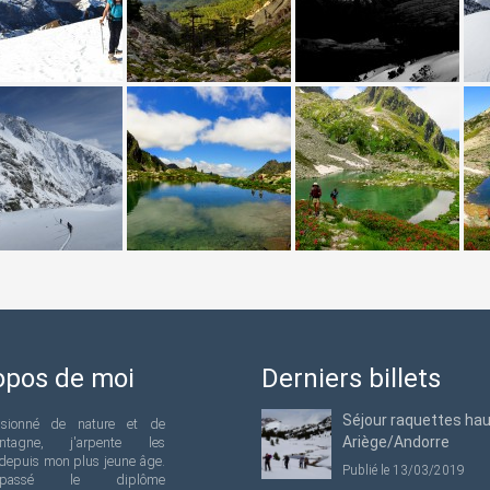
opos de moi
Derniers billets
Séjour raquettes ha
ssionné de nature et de
Ariège/Andorre
ntagne, j'arpente les
depuis mon plus jeune âge.
Publié le 13/03/2019
passé le diplôme