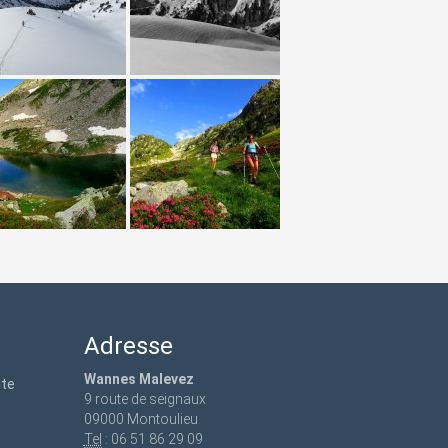
Adresse
Wannes Malevez
ute
9 route de seignaux
09000 Montoulieu
Tel
: 06 51 86 29 09