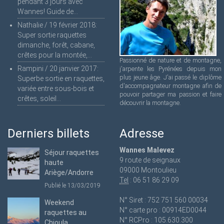
pendant 3 jours avec
Wannes! Guide de...
Nathalie
/
19 février 2018
:
Super sortie raquettes
dimanche, forêt, cabane,
crêtes pour la montée,...
Passionné de nature et de montagne,
Rampini
/
20 janvier 2017
:
j'arpente les Pyrénées depuis mon
plus jeune âge. J'ai passé le diplôme
Superbe sortie en raquettes,
d'accompagnateur montagne afin de
variée entre sous-bois et
pouvoir partager ma passion et faire
crêtes, soleil...
découvrir la montagne.
Derniers billets
Adresse
Wannes Malevez
Séjour raquettes
9 route de seignaux
haute
09000 Montoulieu
Ariège/Andorre
Tel
: 06 51 86 29 09
Publié le 13/03/2019
N° Siret : 752 751 560 00034
Weekend
N° carte pro : 00914ED0044
raquettes au
N° RCPro : 105.630.300
Chioula