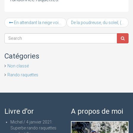
En attendant la neige voici quelques photos de la saison estivale !
De la poudreuse, du soleil, (un peu de vent 70Km/h) et une bonne ambiance !
Catégories
Non classé
Rando raquettes
Livre d'or
A propos de moi
Michel
/
4 janvier 2021
:
Superbe rando raquettes