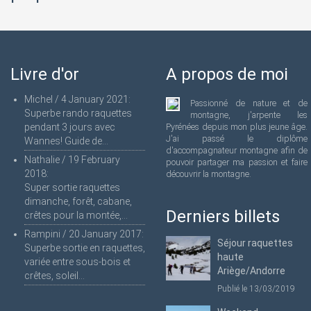
Livre d'or
A propos de moi
Michel
/
4 January 2021
:
Passionné de nature et de
Superbe rando raquettes
montagne, j'arpente les
pendant 3 jours avec
Pyrénées depuis mon plus jeune âge.
J'ai passé le diplôme
Wannes! Guide de...
d'accompagnateur montagne afin de
Nathalie
/
19 February
pouvoir partager ma passion et faire
2018
:
découvrir la montagne.
Super sortie raquettes
dimanche, forêt, cabane,
Derniers billets
crêtes pour la montée,...
Rampini
/
20 January 2017
:
Séjour raquettes
Superbe sortie en raquettes,
haute
variée entre sous-bois et
Ariège/Andorre
crêtes, soleil...
Publié le 13/03/2019