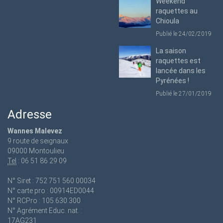
Weekend
raquettes au
Chioula
Publié le 24/02/2019
La saison
raquettes est
lancée dans les
Pyrénées !
Publié le 27/01/2019
Adresse
Wannes Malevez
9 route de seignaux
09000 Montoulieu
Tel
: 06 51 86 29 09
N° Siret : 752 751 560 00034
N° carte pro : 00914ED0044
N° RCPro : 105.630.300
N° Agrément Educ. nat. :
17AG231