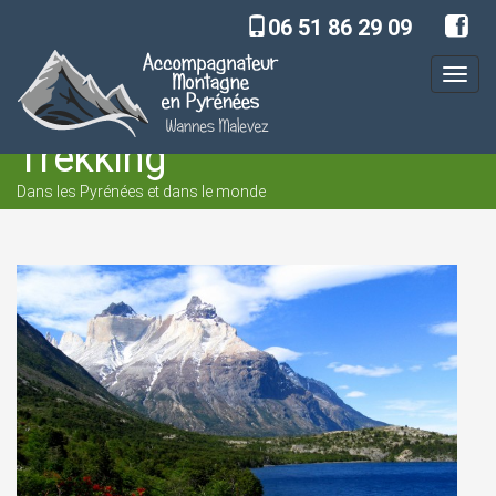
06 51 86 29 09
Toggl
navig
Trekking
Dans les Pyrénées et dans le monde
Accueil
Trekking