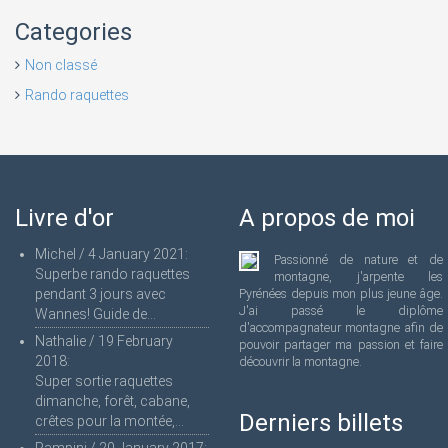
Categories
Non classé
Rando raquettes
Livre d'or
A propos de moi
Michel
/
4 January 2021
:
Passionné de nature et de
Superbe rando raquettes
montagne, j'arpente les
pendant 3 jours avec
Pyrénées depuis mon plus jeune âge.
J'ai passé le diplôme
Wannes! Guide de...
d'accompagnateur montagne afin de
Nathalie
/
19 February
pouvoir partager ma passion et faire
2018
:
découvrir la montagne.
Super sortie raquettes
dimanche, forêt, cabane,
Derniers billets
crêtes pour la montée,...
Rampini
/
20 January 2017
: