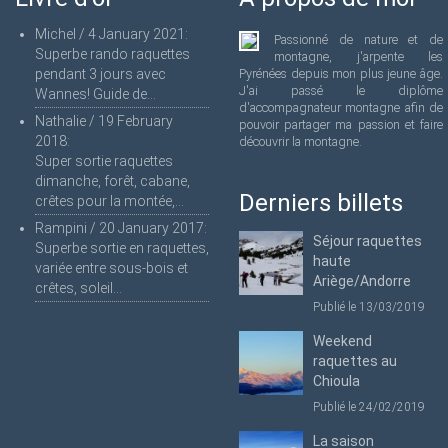
Michel
/
4 January 2021
:
Passionné de nature et de
Superbe rando raquettes
montagne, j'arpente les
pendant 3 jours avec
Pyrénées depuis mon plus jeune âge.
J'ai passé le diplôme
Wannes! Guide de...
d'accompagnateur montagne afin de
Nathalie
/
19 February
pouvoir partager ma passion et faire
2018
:
découvrir la montagne.
Super sortie raquettes
dimanche, forêt, cabane,
Derniers billets
crêtes pour la montée,...
Rampini
/
20 January 2017
:
Séjour raquettes
Superbe sortie en raquettes,
haute
variée entre sous-bois et
Ariège/Andorre
crêtes, soleil...
Publié le 13/03/2019
Weekend
raquettes au
Chioula
Publié le 24/02/2019
La saison