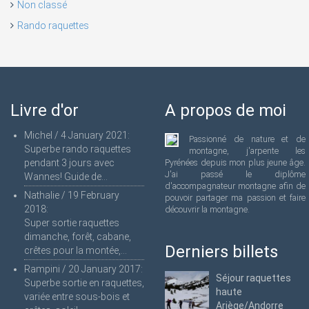
Non classé
Rando raquettes
Livre d'or
A propos de moi
Michel
/
4 January 2021
:
Passionné de nature et de
Superbe rando raquettes
montagne, j'arpente les
pendant 3 jours avec
Pyrénées depuis mon plus jeune âge.
J'ai passé le diplôme
Wannes! Guide de...
d'accompagnateur montagne afin de
Nathalie
/
19 February
pouvoir partager ma passion et faire
2018
:
découvrir la montagne.
Super sortie raquettes
dimanche, forêt, cabane,
Derniers billets
crêtes pour la montée,...
Rampini
/
20 January 2017
:
Séjour raquettes
Superbe sortie en raquettes,
haute
variée entre sous-bois et
Ariège/Andorre