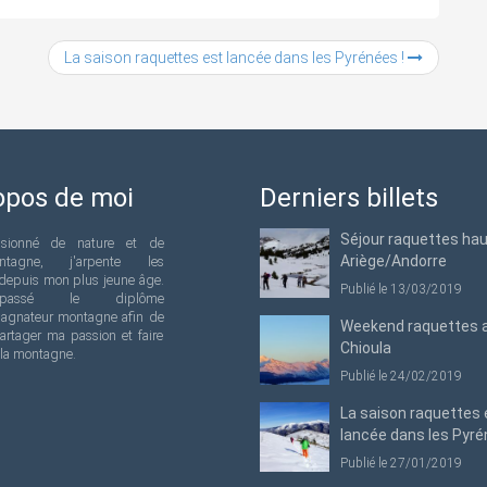
La saison raquettes est lancée dans les Pyrénées !
opos de moi
Derniers billets
Séjour raquettes ha
ssionné de nature et de
Ariège/Andorre
ntagne, j'arpente les
depuis mon plus jeune âge.
Publié le 13/03/2019
passé le diplôme
agnateur montagne afin de
Weekend raquettes 
artager ma passion et faire
Chioula
 la montagne.
Publié le 24/02/2019
La saison raquettes 
lancée dans les Pyré
Publié le 27/01/2019