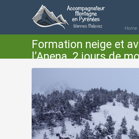
Home
Formation neige et a
l’Anena, 2 jours de m