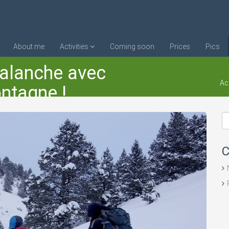
About me
Activities
Coming soon
Prices
Pics
valanche avec
Ac
ontagne !
C