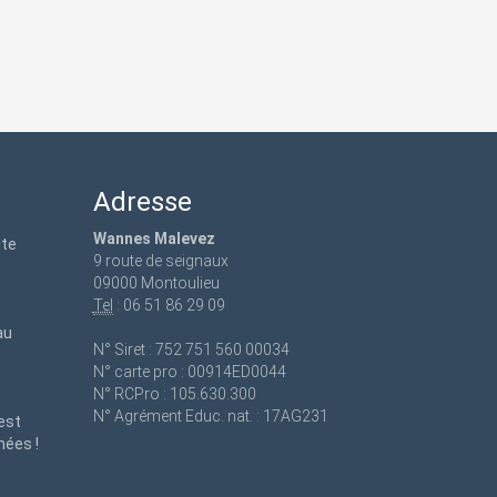
Adresse
Wannes Malevez
ute
9 route de seignaux
09000 Montoulieu
Tel
: 06 51 86 29 09
au
N° Siret : 752 751 560 00034
N° carte pro : 00914ED0044
N° RCPro : 105.630.300
N° Agrément Educ. nat. : 17AG231
est
nées !