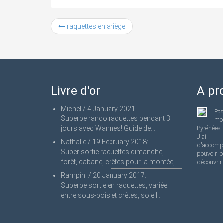
raquettes en ariège
Livre d'or
A pr
Michel
/
4 January 2021
:
Pa
Superbe rando raquettes pendant 3
mo
jours avec Wannes! Guide de...
Pyrénées 
J'ai 
Nathalie
/
19 February 2018
:
d'accomp
Super sortie raquettes dimanche,
pouvoir p
forêt, cabane, crêtes pour la montée,...
découvrir
Rampini
/
20 January 2017
:
Superbe sortie en raquettes, variée
entre sous-bois et crêtes, soleil...