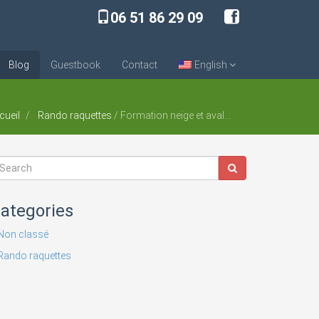
06 51 86 29 09
Blog
Guestbook
Contact
English
cueil
Rando raquettes
/
Formation neige et avalanche avec l’Anena, 2 jours de montagne !
ategories
Non classé
Rando raquettes