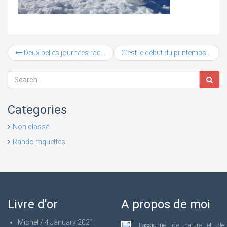
Deux belles journées raquettes printanières
C’est le début du printemps, 40 cm de neige fraîche ! Journée idéale pour une randonnée en raquette à neige
Categories
Non classé
Rando raquettes
Livre d'or
A propos de moi
Michel
/
4 January 2021
:
Passionné de nature et de