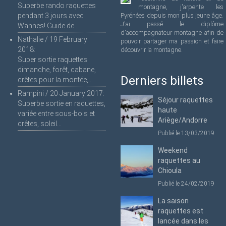
Superbe rando raquettes
montagne, j'arpente les
pendant 3 jours avec
Pyrénées depuis mon plus jeune âge.
J'ai passé le diplôme
Wannes! Guide de...
d'accompagnateur montagne afin de
Nathalie
/
19 February
pouvoir partager ma passion et faire
2018
:
découvrir la montagne.
Super sortie raquettes
dimanche, forêt, cabane,
Derniers billets
crêtes pour la montée,...
Rampini
/
20 January 2017
:
Séjour raquettes
Superbe sortie en raquettes,
haute
variée entre sous-bois et
Ariège/Andorre
crêtes, soleil...
Publié le 13/03/2019
Weekend
raquettes au
Chioula
Publié le 24/02/2019
La saison
raquettes est
lancée dans les